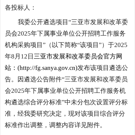
各投标人：
我委公开遴选项目
“
三亚市发展和改革委
员会
2025
年下属事业单位公开招聘工作服务
机构采购项目
”
（以下简称
“
该项目
”
）于
2025
年
8
月
12
日
三亚市发展和改革委员会官方网
站：
(http://fg.sanya.gov.cn)
发布该项目遴选公
告。因遴选公告附件
“
三亚市发展和改革委员
会
2025
年下属事业单位公开招聘工作服务机
构遴选综合评分标准
”
中未分包次设置评分标
准，经我委研究决定，现对该项目综合评分
标准作出调整，调整内容详见附件。