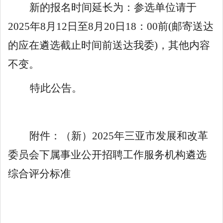
新的报名时间延长为：参选单位请于
2025
年
8
月
12
日至
8
月
20
日
18
：
00
前
(
邮寄送达
的应在遴选截止时间前送达我委
)
，其他内容
不变。
特此公告。
附件：
（新）2025年三亚市发展和改革
委员会下属事业公开招聘工作服务机构遴选
综合评分标准