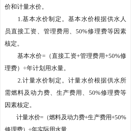
价和计量水价
。
1.
基本水价制定。基本水价根据供水人
员直接工资、管理费用、
50%
修
理
费
等因素
核定。
基本水价
=
（
直接工资
+
管理费用
+50%
修
理
费）
÷
年计划
用水量。
2.
计量水价制定。计量水价根据供水所
需
燃料及动力费
、生产费用、
50
%
修
理
费
等
因素核定。
计量水价
=（燃料及动力费+生产费用+
50%
修
理
费）
÷年
实际用
水量。