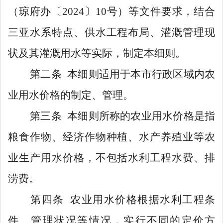
（
琼
府办〔
20
24
〕
10
号）等文件
要求
，结合
三亚水系特点、供水工程布局、灌溉管理现
状及其灌溉用水
等
实际，制定本细则。
第二条
本细则适用于
本
市
行政区域
内
农
业用水
价格的
制
定
、
管理
。
第三条
本细则所称的
农业
用水
价格是指
粮食作物、经济作物
种植
、水产养殖业等农
业生产
用水价格，不包括水利工程水费、排
涝费。
第四条
农
业用水价格根据水利工程条
件、管理状况等情况，实行不同的定价方