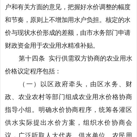
户和有关方面的意见，把握好水价调整的幅度
和节奏，原则上不增加用水户负担。
核定的水
价与现状水价形成的差额
，
由
市水务部门申请
财政资金
用于农业用水
精准补贴。
第十
四
条
实行
供需双方协商的
农业用
水
价
格议
定程序包括：
（一）
以区政府
牵头，由区水务、财
政、农业农村等部门组成农业用水
价
格协商
指导小
组。明确
水
价
协商
程序，
统筹各灌区
供水实际提出水价方案，组织水价协商会
议，
广泛听取人大代表、
供水单位、
农民用