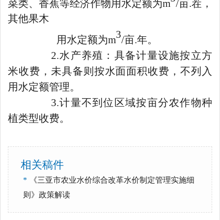
菜类、香蕉等经济作物用水定额为
m
/
亩
.
茬，
其他果木
3
用水定额为
m
/
亩
.
年。
2.
水产养殖：
具备计量设施按立方
米收费，未具备则按水面面积收费，不列入
用水定额管理。
3.
计量不到位区域按亩分农作物种
植类型收费。
相关稿件
*
《三亚市农业水价综合改革水价制定管理实施细
则》政策解读