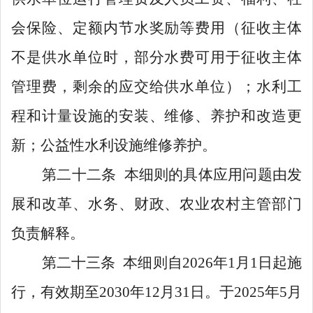
会保险、定额内节水奖励等费用（征收主体
不是供水单位时，部分水费可用于征收主体
管理费，剩余的应交给供水单位）；水利工
程和计量设施的安装、维修、养护和改造更
新；公益性水利设施维修养护。
第二十二条
本细则
的具体应用问题
由
发
展和改革
、水务
、财政、农业农村主管部门
负责解释。
第二十三条
本细则自
202
6
年
1
月
1
日起施
行，有效期至
2030
年
12
月
31
日。于
2025
年
5
月