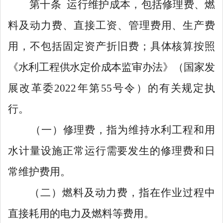
第十条
运行维护成本，包括修
理
费、燃
料及动力费、
直接工资
、管理费用、生产费
用，不包括固定资产折旧费；具体核算按照
《水利工程供水定价成本监审办法》（
国家发
展改革委
2022
年第
55
号令
）
的有关规定执
行
。
（一）
修
理
费，指
为维持水利工程和用
水计量设施正常运行需要发生的修理费和日
常维护费用。
（二）
燃料及动力费，指在作业过程中
直接耗用的电力
及燃料
等费用。