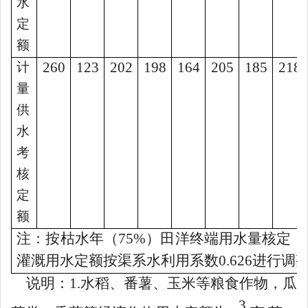
水
定
额
260
123
202
198
164
205
185
218
计
量
供
水
考
核
定
额
注：按枯水年（
75%
）田洋终端用水量核定，
灌溉用水定额按渠系水利用系数
0.6
26
进行调
说明：
1.
水稻、
番薯、玉米等粮食作物，瓜
3