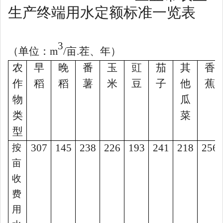
生产终端用水定额标准一览表
3
（单位：
m
/
亩
.
茬、年）
农
早
晚
番
玉
豇
茄
其
香
作
稻
稻
薯
米
豆
子
他
蕉
物
瓜
类
菜
型
307
145
238
226
193
241
218
256
按
亩
收
费
用