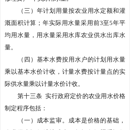
（三）
年计划用
量按农业用水定额
和灌
溉面积
计算
；年实际
用水量采用前
3
至
5
年平
均用水量，用水量采用水库农业供水出库水
量。
（四）
基本水费按用水户的计划用水量
乘以基本水价计收，计量水费按计量点的实
际供水量乘以计量水价计收。
第十
三
条
实行政府定价的农业用
水价
格
制定程序包括：
（一）
成本
监审
。
成本是价格的基础，