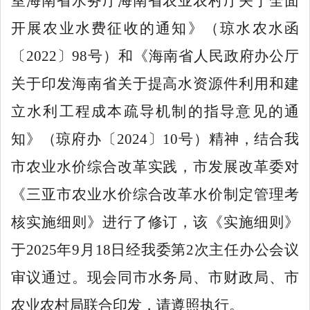
室海南省水务厅海南省农业农村厅关于全面
开展农业水费征收的通知》（琼水农水函
〔
2022
〕
98
号）和《海南省人民政府办公厅
关于印发海南省关于提高水资源
件
利用和建
立水利工程成本疏导机制的指导意见的通
知》（琼府办〔
2024
〕
10
号）精神，结合我
市农业水价综合改革实践，市发展改革委对
《三亚市农业水价综合改革水价制定管理
考
核
实施细则》进行了修订，该《实施细则》
于
2025
年
9
月
18
日经我委第
2
次主任办公会议
审议通过。现会同市水务局、市财政局、市
农业农村局联合印发，请遵照执行。