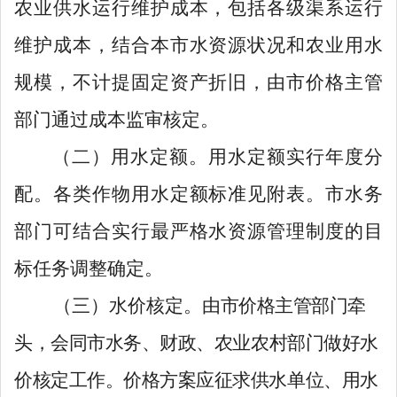
农业供水
运行维护成本，包括各级渠系运行
维护成本
，
结合
本市
水资源状况和农业用水
规模，不计提固定资产折旧
，由市价格主管
部门通过成本监审核定。
（二）用
水定额。
用水定额实行
年度分
配。
各类作物
用水定额标准见附表。
市水务
部门可结合实行
最严格水资源管理制度的目
标任务调整确定。
（三）水价核定。
由市
价格主管部门
牵
头，
会同市
水
务、财政、农业农村部门
做好
水
价
核定工作。
价格方案应征求供水单位、用水