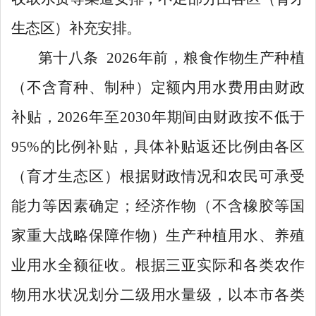
生态区）补充安排。
第十八条
2026
年前，
粮食作物生产种植
（不含育种、制种）定额内
用水费用由财政
补贴，
2026
年至
2030
年期间
由财政
按不低于
95%
的比例补贴，具体补贴返还比例由各区
（
育才生态区
）根据财政情况和农民可承受
能力等因素确定；
经济作物（不含橡胶等国
家重大战略保障作物）生产种植
用水
、养殖
业用水全额征收。根据三亚实际和各类农作
物用水状况划分二级用水量级，以本市各类