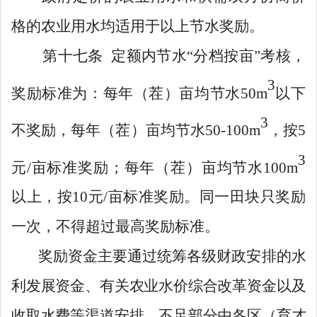
格的农业用水均适用于以上节水奖励。
第十七条
定额内节水
“
分档按亩
”
考核，
3
奖励标准为：每年
（茬）
亩均节水
50
m
以下
3
不奖励，每年
（茬）
亩均节水
50-10
0m
，按
5
3
元
/
亩标准奖励；每年
（茬）
亩均节水
100m
以上，按
10
元
/
亩标准奖励。同一田块只奖励
一次，不得超过最高奖励标准
。
奖励资金主要通过统筹各级财政安排的水
利发展资金、有关农业水价综合改革资金以及
收取水费等渠道安排，不足部分由各区（育才