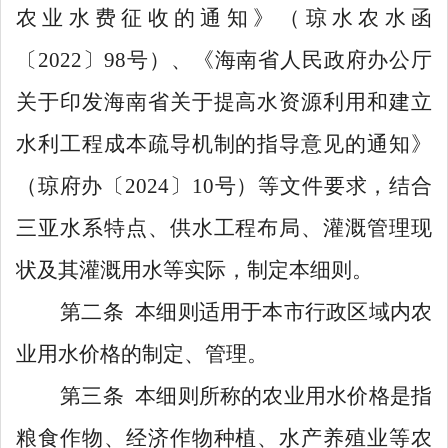
农业水费征收的通知》
（
琼水农水函
〔
20
22
〕
98
号）
、
《海南省人民政府办公厅
关于印发海南省关于提高水资源利用和建立
水利工程成本疏导机制的指导意见的通知》
（
琼
府办〔
20
24
〕
10
号）等文件
要求
，结合
三亚水系特点、供水工程布局、灌溉管理现
状及其灌溉用水
等
实际，制定本细则。
第二条
本细则适用于
本
市
行政区域
内
农
业用水
价格的
制
定
、
管理
。
第三条
本细则所称的
农业
用水
价格是指
粮食作物、经济作物
种植
、水产养殖业等农