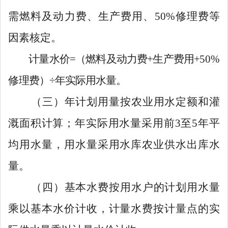
需
燃料及动力费
、生产费用、
50
%
修
理
费
等
因素核定。
计量水价
=（燃料及动力费+生产费用+
50%
修
理
费）
÷年
实际用
水量。
（三）
年计划用
量按农业用水定额
和灌
溉面积
计算
；年实际
用水量采用前
3
至
5
年平
均用水量，用水量采用水库农业供水出库水
量。
（四）
基本水费按用水户的计划用水量
乘以基本水价计收，计量水费按计量点的实