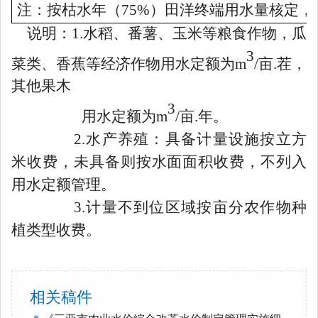
注：按枯水年（
75%
）田洋终端用水量核定，
说明：
1.
水稻、
番薯、玉米等粮食作物，瓜
3
菜类、香蕉等经济作物用水定额为
m
/
亩
.
茬，
其他果木
3
用水定额为
m
/
亩
.
年。
2.
水产养殖：
具备计量设施按立方
米收费，未具备则按水面面积收费，不列入
用水定额管理。
3.
计量不到位区域按亩分农作物种
植类型收费。
相关稿件