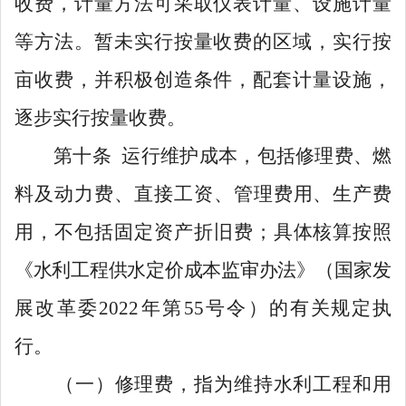
收费
，
计量方法可采取仪表计量、设施计量
等方法。
暂未实行按量收费的区域，实行按
亩收费，并积极创造条件，配套计量设施，
逐步实行按量收费。
第十条
运行维护成本，包括修
理
费、燃
料及动力费、
直接工资
、管理费用、生产费
用，不包括固定资产折旧费；具体核算按照
《水利工程供水定价成本监审办法》（
国家发
展改革委
2022
年第
55
号令
）
的有关规定执
行
。
（一）
修
理
费，指
为维持水利工程和用