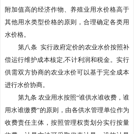
附加值高的经济作物、养殖业用水价格高于
其他用水类型价格的原则，
合理确定各类用
水价格。
第
八
条
实行政府定价的
农业水价
按照补
偿运行维护成本核定
,不计利润和税金。
实行
供需双方协商
的
农业水价可以基于
完全成本
进行水价协商
。
第
九
条
农业
用水按照
“谁供水谁收费，谁
用水谁缴费”的原则
，由各供水管理单位作为
收费责任主体，按照管理权责划分
实行
按
量