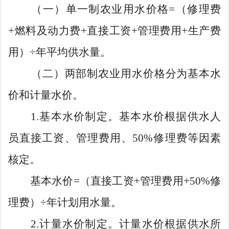
（一）
单一制
农业用水
价
格
=（修
理
费
+燃料及动力费+
直接工资
+管理费用+生产费
用）÷年平均供水量。
（二）
两部制
农业用
水价
格
分为基本水
价和计量水价
。
1.
基本水价制定。基本水价根据供水人
员直接工资、管理费用、
50%
修
理
费
等因素
核定。
基本水价
=
（
直接工资
+
管理费用
+50%
修
理
费）
÷
年计划
用水量。
2.
计量水价制定。计量水价根据供水所