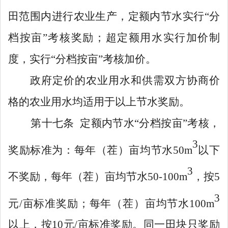
田范围内进行农业生产，定额内节水实行
“分
档按亩”考核奖励；超定额用水实行加价制
度，实行“分档按亩”考核加价。
政府定价的农业用水和供需双方协商价
格的农业用水均适用于以上节水奖励。
第十七条
定额内节水
“
分档按亩
”
考核，
3
奖励标准为：每年
（茬）
亩均节水
50
m
以下
3
不奖励，每年
（茬）
亩均节水
50-10
0m
，按
5
3
元
/
亩标准奖励；每年
（茬）
亩均节水
100m
以上，按
10
元
/
亩标准奖励。同一田块只奖励