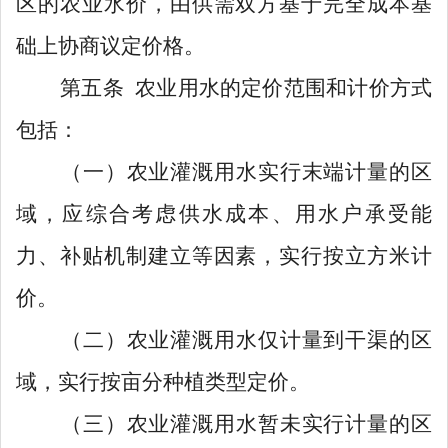
区的农业水价，由供需双方基于完全成本基
础上协商议定价格。
第
五
条
农业用水
的定价范围和
计
价方式
包括：
（一）
农业灌溉用水实行末端计量的区
域，应综合考虑供水成本、用
水
户承受能
力、补贴机制建立等因素，
实行
按立方米计
价
。
（二）
农业灌溉用水仅计量到干渠的区
域，实行按亩分种植类型定价。
（三）
农
业灌溉用水暂未实行计量的区