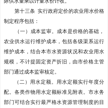
际供水量乘以计量水价计收。
第十
三
条
实行政府定价的农业用
水价
格
制定程序包括：
（一）
成本
监审
。
成本是价格的基础，
农业供水
运行维护成本，包括各级渠系运行
维护成本
，
结合
本市
水资源状况和农业用水
规模，不计提固定资产折旧
，由市价格主管
部门通过成本监审核定。
（二）用
水定额。
用水定额实行
年度分
配。
各类作物
用水定额标准见附表。
市水务
部门可结合实行
最严格水资源管理制度的目