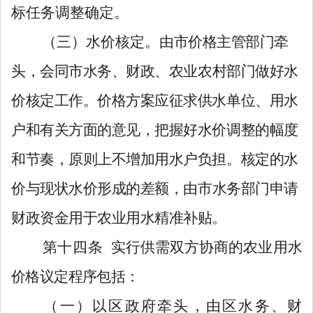
标任务调整确定。
（三）水价核定。
由市
价格主管部门
牵
头，
会同市
水
务、财政、农业农村部门
做好
水
价
核定工作。
价格方案应征求供水单位、用水
户和有关方面的意见，把握好水价调整的幅度
和节奏，原则上不增加用水户负担。
核定的水
价与现状水价形成的差额
，
由
市水务部门申请
财政资金
用于农业用水
精准补贴。
第十
四
条
实行
供需双方协商的
农业用
水
价
格议
定程序包括：
（一）
以区政府
牵头，由区水务、财