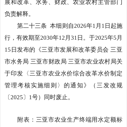
展和改革
、水务
、财政、农业农村主管部门
负责解释。
第二十三条
本细则自
202
6
年
1
月
1
日起施
行，有效期至
2030
年
12
月
31
日。于
2025
年
5
月
15
日发布的
《三亚市发展和改革委员会
三亚
市水务局
三亚市财政局
三亚市农业农村局关
于印发〈三亚市农业水价综合改革水价制定
管理考核实施细则〉的通知》（三发改规
〔
202
5
〕
1
号）同时废止
。
附表：三亚市农业生产终端用水定额标