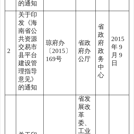
的通知
关于印
发《海
省
南省公
政
共资源
2015
琼府办
省政
府
交易市
年
9
2
〔
2015
〕
府办
政
县平台
月
9
169
号
公厅
务
建设管
日
中
理指导
心
意见》
的通知
省发
展改
革
委、
工业