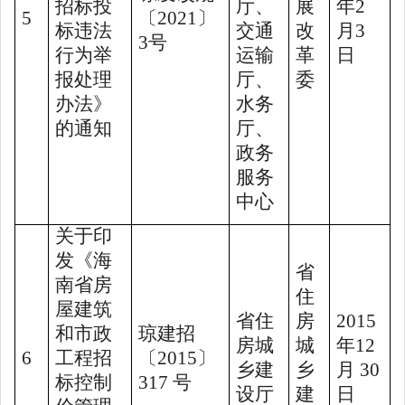
招标投
厅、
展
年
2
5
〔
2021
〕
标违法
交通
改
月
3
3
号
行为举
运输
革
日
报处理
厅、
委
办法》
水务
的通知
厅、
政务
服务
中心
关于印
发《海
省
南省房
住
屋建筑
省住
房
2015
和市政
琼建招
房城
城
年
12
6
工程招
〔
2015
〕
乡建
乡
月
30
标控制
317
号
设厅
建
日