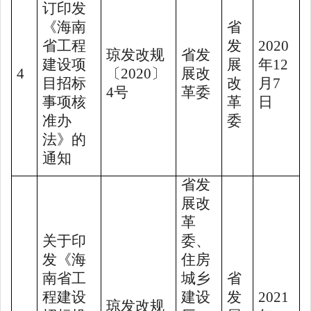
订印发
《海南
省
省工程
发
2020
琼发改规
省发
建设项
展
年
12
4
〔
2020
〕
展改
目招标
改
月
7
4
号
革委
事项核
革
日
准办
委
法》的
通知
省发
展改
革
关于印
委、
发《海
住房
南省工
城乡
省
程建设
建设
发
2021
琼发改规