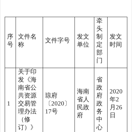
牵
头
序
文件名
发文
制
发文
文件字号
号
称
单位
定
时间
部
门
关于印
发《海
省
南省公
政
海南
2020
共资源
琼府
府
省人
年
2
1
交易管
〔
2020
〕
政
民政
月
26
理办法
17
号
务
府
日
（修
中
订）》
心