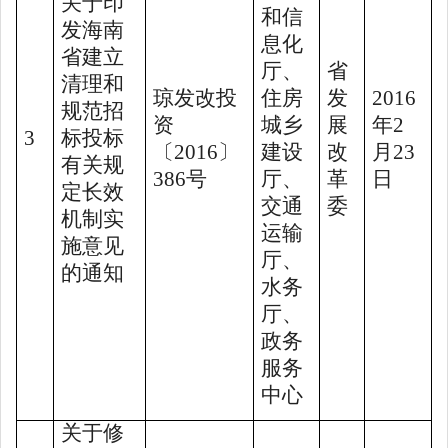
关于印
和信
发海南
息化
省建立
厅、
省
清理和
琼发改投
住房
发
2016
规范招
资
城乡
展
年
2
3
标投标
〔
2016
〕
建设
改
月
23
有关规
386
号
厅、
革
日
定长效
交通
委
机制实
运输
施意见
厅、
的通知
水务
厅、
政务
服务
中心
关于修