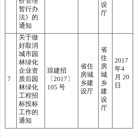
价管理
设
暂行办
厅
法》的
通知
关于做
好取消
省
城市园
住
2017
林绿化
省住
房
年
4
企业资
琼建招
房城
城
月
20
7
质后
园
〔
2017
〕
乡建
乡
日
林绿化
105
号
设厅
建
工程招
设
标投标
厅
工作的
通知