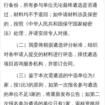
行备份，
所有参与单位无论
最终遴选
是否
通
过
，
材料
均
不予退回；如申请材料涉及保密
的
，按照
《中华人民共和国保守国家秘密
法》
处理
，
并请
安排专人对接。
（二）我委将根据遴选评分标准，组织
对各申请人提交的材料进行评选，择优遴选
项目咨询服务机构，并签订合同。
（三）鉴于本次需遴选的中选单位为
1
家，按
1
比
3
的原则，如第一次报名参与遴选
的单位不足
3
家的，将重新发布公告；如第二
次报名参与遴选的单位只有
1
家，审核资格符