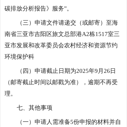
碳排放分析报告》服务
”。
（三）申请文件请递交（或邮寄）至海
南省三亚市吉阳区
旅文总部港
A2
栋
1
5
17
室
三
亚市发展和改革委员会
农村经济和资源节约
环境保护科
（四）申请截止日期为
202
5
年
9
月
26
日
（邮寄截止时间以邮戳为准），逾期不再受
理。
七、其他事项
（一）申请人
需准备
5
份
申报的材料
并
自