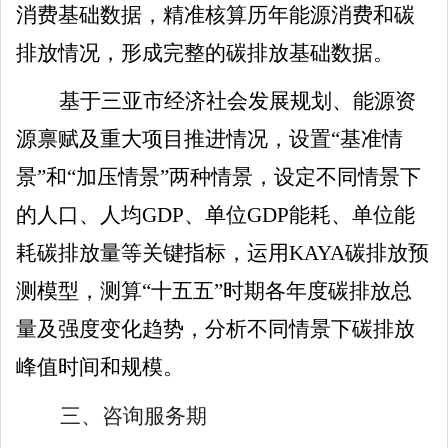
消费
基础
数据，精准核算历年能源消费
和
碳
排放情况
，
形成完整的碳排放
基础
数据。
基于
三亚
市经济社会发展规划、能源资
源禀赋及重大项目推进情况，设置
“基准情
景”和“
加压
情景
”两种情景，设定不同情景下
的人口、人均
GDP
、单位
GDP
能耗、单位能
耗碳排放量等关键指标，运用
KAYA
碳排放预
测模型，测算
“
十五五
”
时期
各年度碳排放总
量
及
强度变化趋势，分析不同情景下碳排放
峰值时间
和
规模。
三、咨询服务期