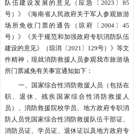
队伍建设发展的意见（应急
〔
2023
〕
85
号）》
《海南省人民政府关于军人参观旅游
场所免收门票的通告（琼府〔
2004
〕
45
号）》
《关于规范和加强政府专职消防队伍
建设的意见》（琼消〔
20
21
〕
129
号
）
》等文
件
精神，
现就
消防救援人员参
观我市
旅游场
所
门票减免
有关事宜通知如下：
一、
国家综合性
消防救援人员
（包括
在
职、退休、残疾
国家综合性
消防救援
人
员）、
消防救援院校学员
、地方政府专职消
防人员凭国家综合性
消防救援队伍干部证、
消防员证、学员证、退休证
以及地方政府专