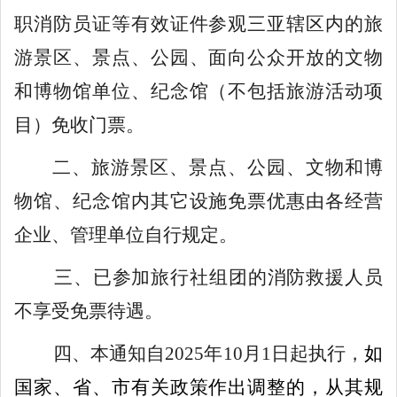
职消防员证等有效证件参观
三亚辖区内的旅
游景区、景点、公园、面向公众开放的文物
和博物馆单位、纪念馆（不包括旅游活动项
目）
免收门票。
二、
旅游景区、景点、公园、文物和博
物馆、纪念馆内其它设施
免票
优惠由各经营
企业、管理单位自行规定。
三、
已参加旅行社组团的消防救援人员
不享受免票待遇。
四
、
本通知自
20
25
年
10
月
1
日起执行
，
如
国家、省、市有关政策作出调整的
，从其规