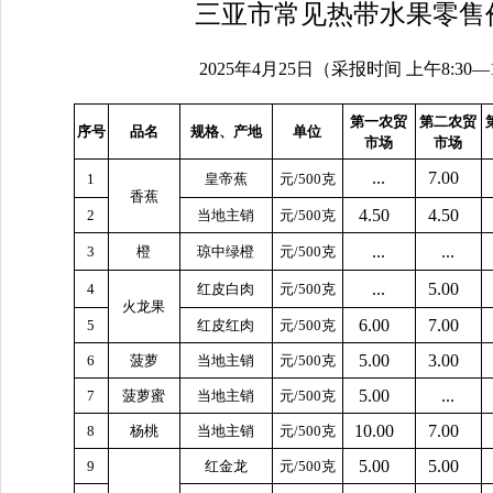
三亚市常见热带水果零售
2025年4月25日（采报时间 上午8:30—
第一农贸
第二农贸
序号
品名
规格、产地
单位
市场
市场
...
7.00
1
皇帝蕉
元/500克
香蕉
4.50
4.50
2
当地主销
元/500克
...
...
3
橙
琼中绿橙
元/500克
...
5.00
4
红皮白肉
元/500克
火龙果
6.00
7.00
5
红皮红肉
元/500克
5.00
3.00
6
菠萝
当地主销
元/500克
5.00
...
7
菠萝蜜
当地主销
元/500克
10.00
7.00
8
杨桃
当地主销
元/500克
5.00
5.00
9
红金龙
元/500克