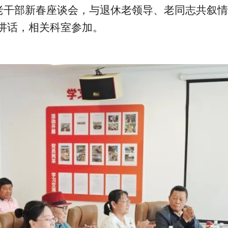
老干部
新春
座谈会，与退休老领导、老同志共叙情
讲话，相关
科室
参加。