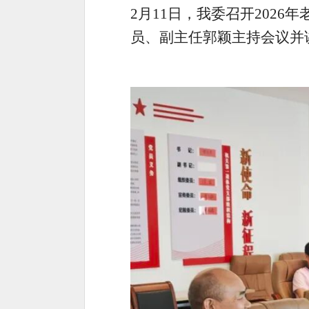
2月
11
日，
我委
召开2026年
员
、
副
主任
郭颖
主持会议并